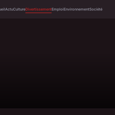
eil
Actu
Culture
Divertissement
Emploi
Environnement
Société