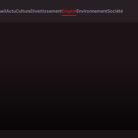
eil
Actu
Culture
Divertissement
Emploi
Environnement
Société